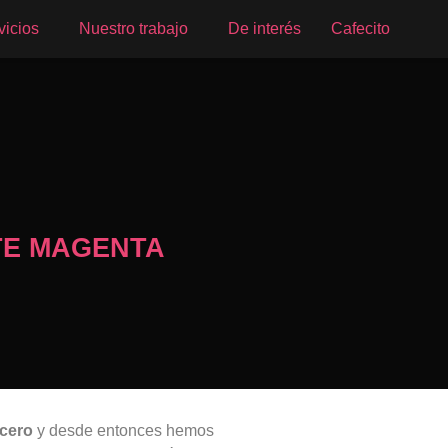
vicios
Nuestro trabajo
De interés
Cafecito
TE MAGENTA
cero
y desde entonces hemos